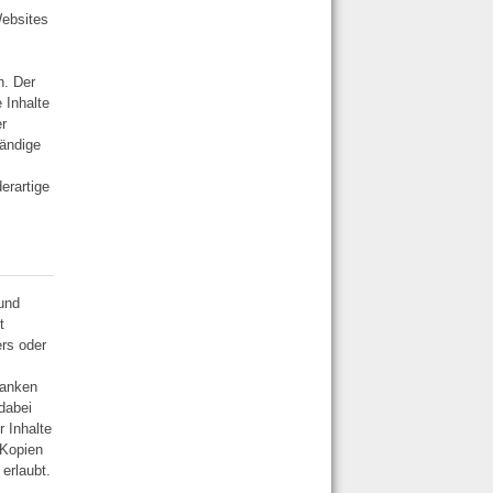
Websites
h. Der
e Inhalte
er
tändige
erartige
 und
t
ers oder
banken
dabei
r Inhalte
 Kopien
erlaubt.