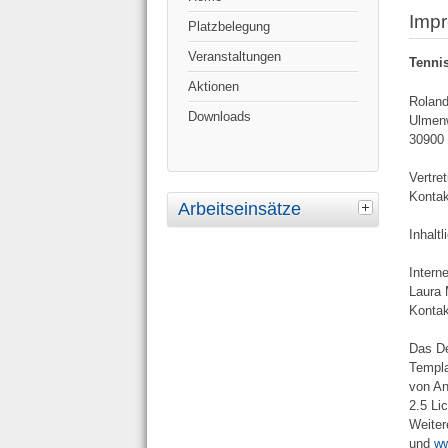
Imp
Platzbelegung
Veranstaltungen
Tenni
Aktionen
Roland
Downloads
Ulmen
30900
Vertre
Konta
Arbeitseinsätze
Inhalt
Interne
Laura 
Konta
Das De
Templa
von An
2.5 Li
Weiter
und
ww