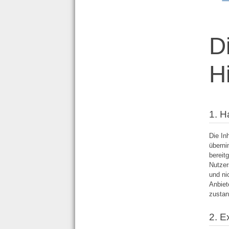
D
H
1. 
Die In
überni
bereit
Nutzer
und ni
Anbiet
zustan
2. E