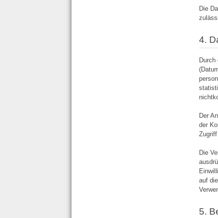
Die Da
zuläss
4. D
Durch 
(Datum
person
statis
nichtk
Der An
der Ko
Zugrif
Die Ve
ausdrü
Einwil
auf di
Verwen
5. 