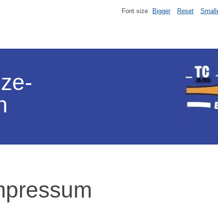
Font size
Bigger
Reset
Small
lze-
n
mpressum