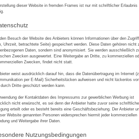
rstellung dieser Website in fremden Frames ist nur mit schriftlicher Erlaubnis
ig.
atenschutz
den Besuch der Website des Anbieters können Informationen über den Zugrif
, Uhrzeit, betrachtete Seite) gespeichert werden. Diese Daten gehören nicht 
enbezogenen Daten, sondern sind anonymisiert. Sie werden ausschließlich z
tischen Zwecken ausgewertet. Eine Weitergabe an Dritte, zu kommerziellen o
ommerziellen Zwecken, findet nicht statt.
bieter weist ausdrücklich darauf hin, dass die Datenübertragung im Internet (z
mmunikation per E-Mail) Sicherheitslücken aufweisen und nicht lückenlos vo
f durch Dritte geschützt werden kann.
rwendung der Kontaktdaten des Impressums zur gewerblichen Werbung ist
cklich nicht erwünscht, es sei denn der Anbieter hatte zuvor seine schriftlich
ligung erteilt oder es besteht bereits eine Geschäftsbeziehung. Der Anbieter un
eser Website genannten Personen widersprechen hiermit jeder kommerziellen
dung und Weitergabe ihrer Daten.
Besondere Nutzungsbedingungen