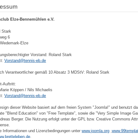
ressum
sclub Elze-Bennemühlen e.V.
 Stark
weg 6
 Wedemark-Elze
tungsberechtigter Vorstand: Roland Stark
kt:
Vorstand@tennis-eb.de
lich Verantwortlicher gemäß 10 Absatz 3 MDStV: Roland Stark
t-Auftritt:
Marie Köppen / Nils Michaelis
kt:
Vorstand@tennis-eb.de
sign dieser Website basiert auf dem freien System "Joomla!" und benutzt d
te "Blend Education" von "Free Template", sowie die "Very Simple Image Gal
dreas Berger. Die Nutzung erfolgt unter der GPL bzw. Creative Commons Attr
cense.
e Informationen und Lizenzbedingungen unter
www.joomla.org
,
www.99templa
w.bretteleben.de
.