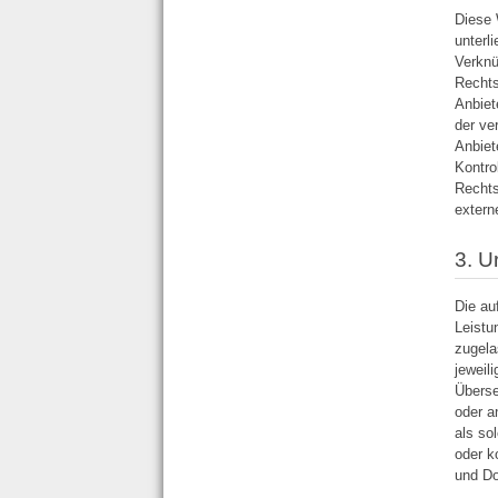
Diese 
unterl
Verknü
Rechts
Anbiet
der ve
Anbiet
Kontro
Rechts
extern
3. U
Die au
Leistu
zugela
jeweil
Überse
oder a
als so
oder k
und Do