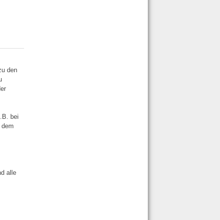
f
zu den
u
der
.B. bei
r dem
e
d alle