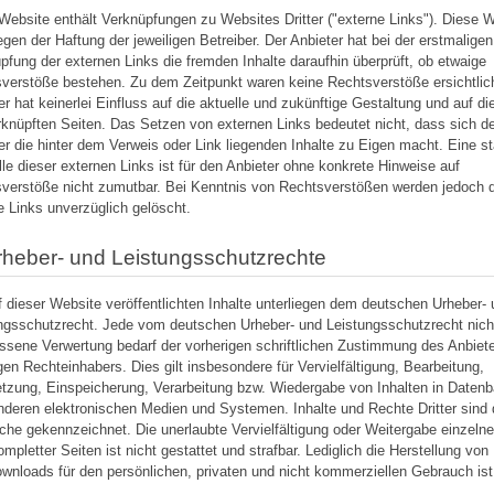
Website enthält Verknüpfungen zu Websites Dritter ("externe Links"). Diese 
iegen der Haftung der jeweiligen Betreiber. Der Anbieter hat bei der erstmaligen
pfung der externen Links die fremden Inhalte daraufhin überprüft, ob etwaige
verstöße bestehen. Zu dem Zeitpunkt waren keine Rechtsverstöße ersichtlic
er hat keinerlei Einfluss auf die aktuelle und zukünftige Gestaltung und auf di
rknüpften Seiten. Das Setzen von externen Links bedeutet nicht, dass sich d
er die hinter dem Verweis oder Link liegenden Inhalte zu Eigen macht. Eine s
lle dieser externen Links ist für den Anbieter ohne konkrete Hinweise auf
verstöße nicht zumutbar. Bei Kenntnis von Rechtsverstößen werden jedoch d
e Links unverzüglich gelöscht.
rheber- und Leistungsschutzrechte
f dieser Website veröffentlichten Inhalte unterliegen dem deutschen Urheber-
ngsschutzrecht. Jede vom deutschen Urheber- und Leistungsschutzrecht nich
ssene Verwertung bedarf der vorherigen schriftlichen Zustimmung des Anbiet
igen Rechteinhabers. Dies gilt insbesondere für Vervielfältigung, Bearbeitung,
tzung, Einspeicherung, Verarbeitung bzw. Wiedergabe von Inhalten in Daten
nderen elektronischen Medien und Systemen. Inhalte und Rechte Dritter sind 
lche gekennzeichnet. Die unerlaubte Vervielfältigung oder Weitergabe einzelne
ompletter Seiten ist nicht gestattet und strafbar. Lediglich die Herstellung von
wnloads für den persönlichen, privaten und nicht kommerziellen Gebrauch ist 