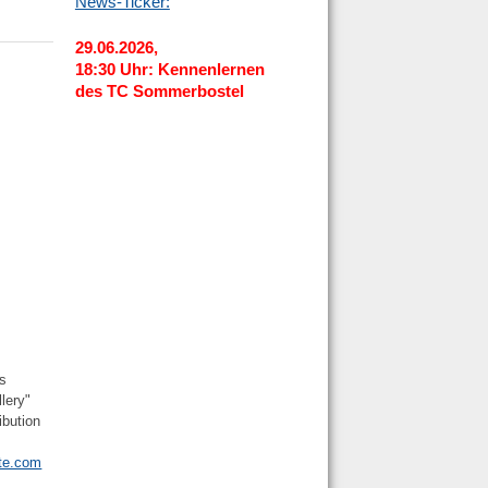
News-Ticker:
29.06.2026,
18:30 Uhr: Kennenlernen
des TC Sommerbostel
as
lery"
ibution
te.com