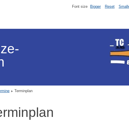
Font size
Bigger
Reset
Small
lze-
n
ermine
Terminplan
erminplan